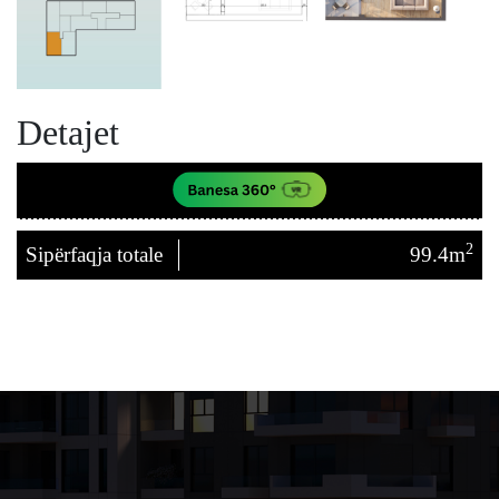
Detajet
2
Sipërfaqja totale
99.4m