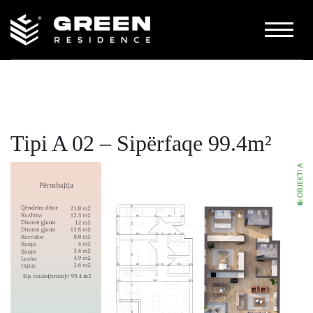
PËR NE
GALERIA
KONTAKT
Tipi A 02 – Sipërfaqe 99.4m²
KATALOGU
NA KONTAKTONI
+383 48 444 422