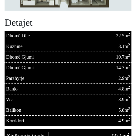
Detajet
2
Dhomë Dite
22.5m
2
Kuzhinë
8.1m
2
Dhomë Gjumi
10.7m
2
Dhomë Gjumi
14.3m
2
Parahyrje
2.9m
2
Banjo
4.8m
2
Wc
3.9m
2
Ballkon
5.8m
2
Korridori
4.9m
2
Sipërfaqja totale
90.1m