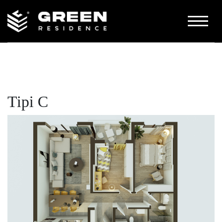
PËR NE
GALERIA
KONTAKT
Tipi C
KATALOGU
NA KONTAKTONI
+383 48 444 422