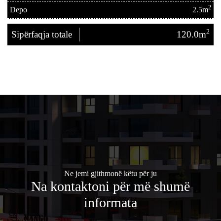
2
Depo
2.5m
2
Sipërfaqja totale
120.0m
Ne jemi gjithmonë këtu për ju
Na kontaktoni për më shumë
informata