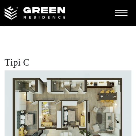
PËR NE
GALERIA
KONTAKT
Tipi C
KATALOGU
NA KONTAKTONI
+383 48 444 422