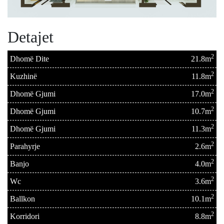
Detajet
2
Dhomë Dite
21.8m
2
Kuzhinë
11.8m
2
Dhomë Gjumi
17.0m
2
Dhomë Gjumi
10.7m
2
Dhomë Gjumi
11.3m
2
Parahyrje
2.6m
2
Banjo
4.0m
2
Wc
3.6m
2
Ballkon
10.1m
2
Korridori
8.8m